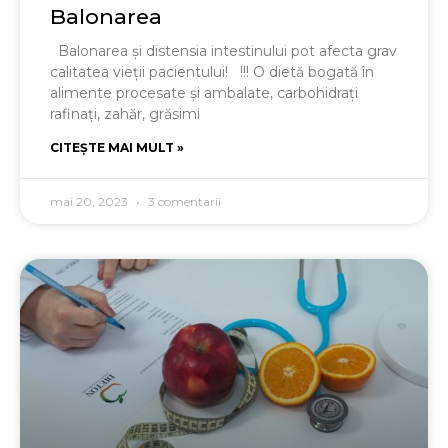
Balonarea
Balonarea şi distensia intestinului pot afecta grav
calitatea vieţii pacientului! !!! O dietă bogată în
alimente procesate şi ambalate, carbohidraţi
rafinaţi, zahăr, grăsimi
CITEȘTE MAI MULT »
mai 20, 2023
3 comentarii