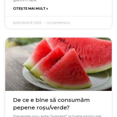
CITEȘTE MAI MULT »
octombrie 12, 2023
Un comentariu
De ce e bine să consumăm
pepene roșu/verde?
Pepenele roșu este ”prezent” la toate picnicurile